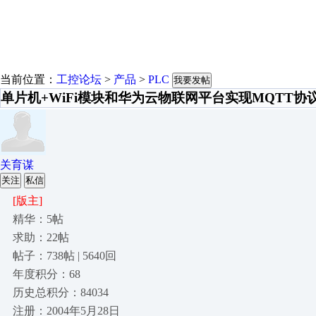
当前位置：
工控论坛
>
产品
>
PLC
我要发帖
单片机+WiFi模块和华为云物联网平台实现MQTT协
关育谋
关注
私信
[版主]
精华：5帖
求助：22帖
帖子：738帖 | 5640回
年度积分：68
历史总积分：84034
注册：2004年5月28日