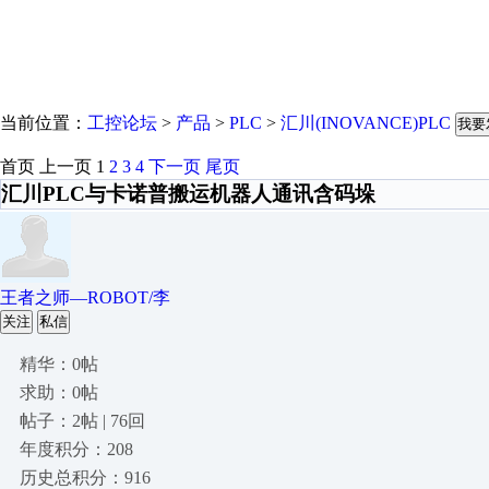
当前位置：
工控论坛
>
产品
>
PLC
>
汇川(INOVANCE)PLC
我要
首页
上一页
1
2
3
4
下一页
尾页
汇川PLC与卡诺普搬运机器人通讯含码垛
王者之师—ROBOT/李
关注
私信
精华：0帖
求助：0帖
帖子：2帖 | 76回
年度积分：208
历史总积分：916