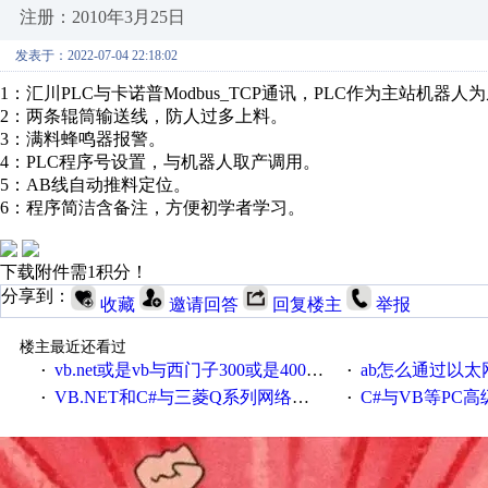
注册：2010年3月25日
发表于：2022-07-04 22:18:02
1：汇川PLC与卡诺普Modbus_TCP通讯，PLC作为主站机器
2：两条辊筒输送线，防人过多上料。
3：满料蜂鸣器报警。
4：PLC程序号设置，与机器人取产调用。
5：AB线自动推料定位。
6：程序简洁含备注，方便初学者学习。
下载附件需1积分！
分享到：
收藏
邀请回答
回复楼主
举报
楼主最近还看过
vb.net或是vb与西门子300或是400plc通信怎么想编写呀！
ab怎么通过以太网跟
·
·
VB.NET和C#与三菱Q系列网络通讯的源代码
C#与VB等PC高级语言与S7
·
·