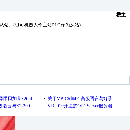
楼主
人为从站。(也可机器人作主站PLC作为从站)
贝加莱x20plc通讯
关于VB,C#等PC高级语言与Q系列通讯
·
-200的CP243以太网通讯
VB2010开发的OPCServer服务器软件(含源代码)
·