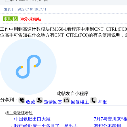
发表于：2022-07-04 10:57:41
求助帖
30分-未结帖
工作中用到高速计数模块FM350-1看程序中用到CNT_CTRL(FC
位高手可告知在什么地方有CNT_CTRL(FC0)的有关使用说
此帖发自小程序
分享到：
收藏
邀请回答
回复楼主
举报
楼主最近还看过
中国氮肥出口大减
7月7与安川来“
·
·
我已经卧床一个多月了，是出去安装机械手在高速遭遇车祸所致:大家工作都要特别注意啊
有积分不能用
·
·