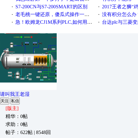
S7-200CN与S7-200SMART的区别
2017王者之狮“鸡”情签到
·
·
老毛桃一键还原，傻瓜式操作一键轻松备份还原；程序为向导式安装，一键即可实现自动备份或还原系统。
没有积分怎么办
·
·
急！欧姆龙CJ1M系列PLC,如何用时间控制变频器。要求时间在组态王中可以自由输入！拜托各位大神了！
台达plc与三菱
·
·
请叫我王老湿
关注
私信
[版主]
精华：0帖
求助：0帖
帖子：622帖 | 8548回