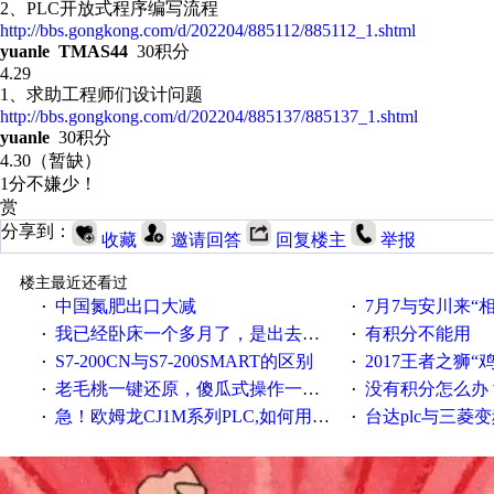
2、PLC开放式程序编写流程
http://bbs.gongkong.com/d/202204/885112/885112_1.shtml
yuanle TMAS44
30积分
4.29
1、求助工程师们设计问题
http://bbs.gongkong.com/d/202204/885137/885137_1.shtml
yuanle
30积分
4.30（暂缺）
1分不嫌少！
赏
分享到：
收藏
邀请回答
回复楼主
举报
楼主最近还看过
中国氮肥出口大减
7月7与安川来“
·
·
我已经卧床一个多月了，是出去安装机械手在高速遭遇车祸所致:大家工作都要特别注意啊
有积分不能用
·
·
S7-200CN与S7-200SMART的区别
2017王者之狮“鸡”情签到
·
·
老毛桃一键还原，傻瓜式操作一键轻松备份还原；程序为向导式安装，一键即可实现自动备份或还原系统。
没有积分怎么办
·
·
急！欧姆龙CJ1M系列PLC,如何用时间控制变频器。要求时间在组态王中可以自由输入！拜托各位大神了！
台达plc与三菱
·
·