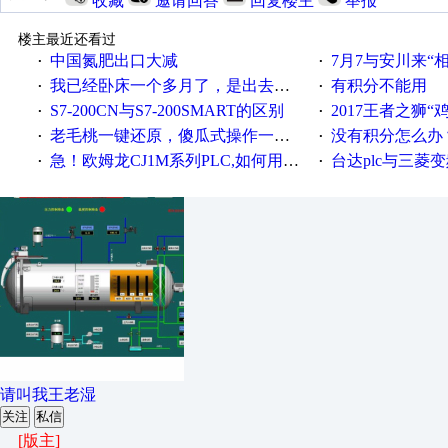
收藏
邀请回答
回复楼主
举报
楼主最近还看过
中国氮肥出口大减
7月7与安川来“
·
·
我已经卧床一个多月了，是出去安装机械手在高速遭遇车祸所致:大家工作都要特别注意啊
有积分不能用
·
·
S7-200CN与S7-200SMART的区别
2017王者之狮“鸡”情签到
·
·
老毛桃一键还原，傻瓜式操作一键轻松备份还原；程序为向导式安装，一键即可实现自动备份或还原系统。
没有积分怎么办
·
·
急！欧姆龙CJ1M系列PLC,如何用时间控制变频器。要求时间在组态王中可以自由输入！拜托各位大神了！
台达plc与三菱
·
·
请叫我王老湿
关注
私信
[版主]