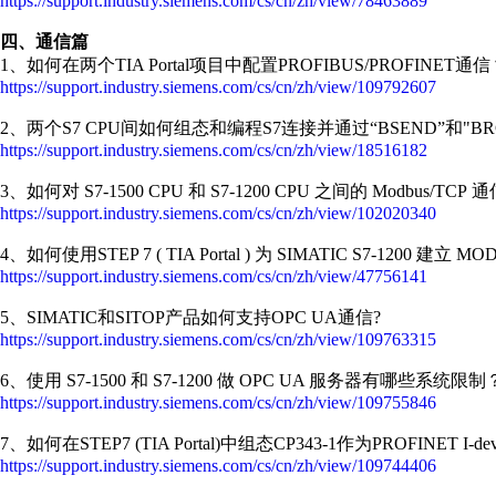
https://support.industry.siemens.com/cs/cn/zh/view/78463889
四、通信篇
1、如何在两个TIA Portal项目中配置PROFIBUS/PROFINET通
https://support.industry.siemens.com/cs/cn/zh/view/109792607
2、两个S7 CPU间如何组态和编程S7连接并通过“BSEND”和"
https://support.industry.siemens.com/cs/cn/zh/view/18516182
3、如何对 S7-1500 CPU 和 S7-1200 CPU 之间的 Modbus/
https://support.industry.siemens.com/cs/cn/zh/view/102020340
4、如何使用STEP 7 ( TIA Portal ) 为 SIMATIC S7-1200 建立 MO
https://support.industry.siemens.com/cs/cn/zh/view/47756141
5、SIMATIC和SITOP产品如何支持OPC UA通信?
https://support.industry.siemens.com/cs/cn/zh/view/109763315
6、使用 S7-1500 和 S7-1200 做 OPC UA 服务器有哪些系统限制
https://support.industry.siemens.com/cs/cn/zh/view/109755846
7、如何在STEP7 (TIA Portal)中组态CP343-1作为PROFINET I-dev
https://support.industry.siemens.com/cs/cn/zh/view/109744406