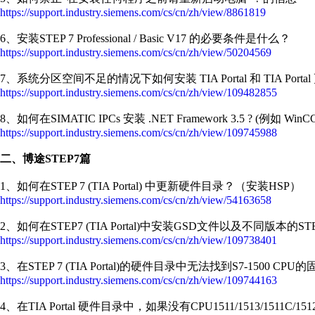
https://support.industry.siemens.com/cs/cn/zh/view/8861819
6、安装STEP 7 Professional / Basic V17 的必要条件是什么？
https://support.industry.siemens.com/cs/cn/zh/view/50204569
7、系统分区空间不足的情况下如何安装 TIA Portal 和 TIA Porta
https://support.industry.siemens.com/cs/cn/zh/view/109482855
8、如何在SIMATIC IPCs 安装 .NET Framework 3.5 ? (例如 WinCC TIA
https://support.industry.siemens.com/cs/cn/zh/view/109745988
二、博途STEP7篇
1、如何在STEP 7 (TIA Portal) 中更新硬件目录？（安装HSP）
https://support.industry.siemens.com/cs/cn/zh/view/54163658
2、如何在STEP7 (TIA Portal)中安装GSD文件以及不同版本的STEP
https://support.industry.siemens.com/cs/cn/zh/view/109738401
3、在STEP 7 (TIA Portal)的硬件目录中无法找到S7-1500
https://support.industry.siemens.com/cs/cn/zh/view/109744163
4、在TIA Portal 硬件目录中，如果没有CPU1511/1513/1511