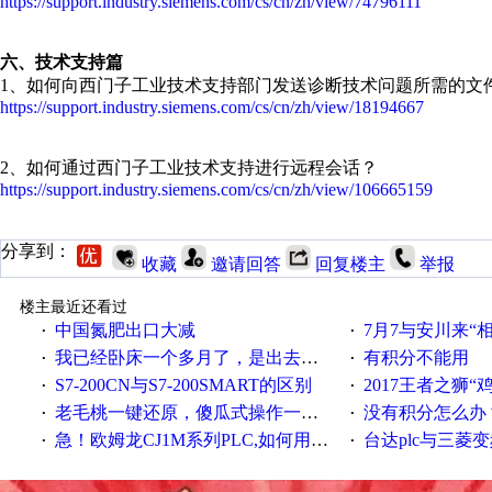
https://support.industry.siemens.com/cs/cn/zh/view/74796111
六、技术支持篇
1、如何向西门子工业技术支持部门发送诊断技术问题所需的文件
https://support.industry.siemens.com/cs/cn/zh/view/18194667
2、如何通过西门子工业技术支持进行远程会话？
https://support.industry.siemens.com/cs/cn/zh/view/106665159
分享到：
收藏
邀请回答
回复楼主
举报
楼主最近还看过
中国氮肥出口大减
7月7与安川来“
·
·
我已经卧床一个多月了，是出去安装机械手在高速遭遇车祸所致:大家工作都要特别注意啊
有积分不能用
·
·
S7-200CN与S7-200SMART的区别
2017王者之狮“鸡”情签到
·
·
老毛桃一键还原，傻瓜式操作一键轻松备份还原；程序为向导式安装，一键即可实现自动备份或还原系统。
没有积分怎么办
·
·
急！欧姆龙CJ1M系列PLC,如何用时间控制变频器。要求时间在组态王中可以自由输入！拜托各位大神了！
台达plc与三菱
·
·