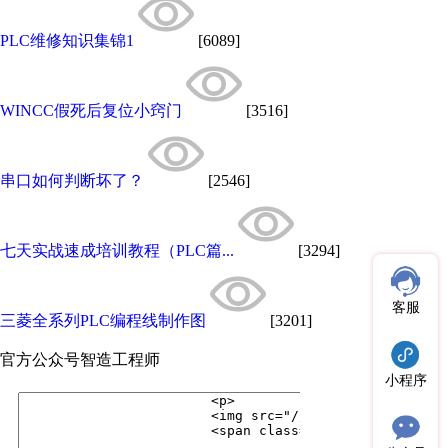
PLC维修知识集锦1
[6089]
WINCC假死后复位小窍门
[3516]
串口如何判断坏了？
[2546]
七天实战速成培训教程（PLC篇...
[3294]
客服
三菱全系列PLC编程线制作图
[3201]
官方公众号
智造工程师
小程序