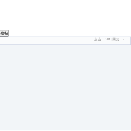
要发帖
点击：
518
| 回复：
7