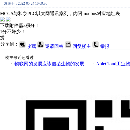
发表于：2022-05-24 16:09:36
MCGS与和泉PLC以太网通讯案列，内附modbus对应地址表
下载附件需2积分！
1分不嫌少！
赏
分享到：
收藏
邀请回答
回复楼主
举报
楼主最近还看过
物联网的发展应该借鉴生物的发展
AbleCloud工业物
·
·