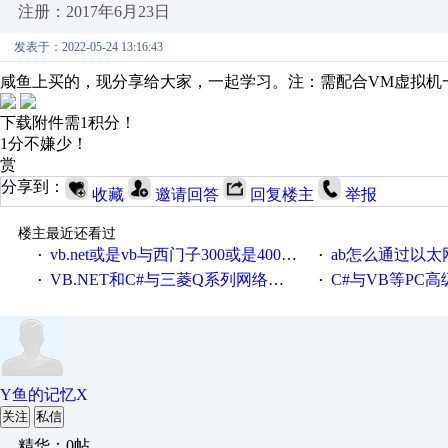
注册：2017年6月23日
发表于：2022-05-24 13:16:43
咸鱼上买的，现分享给大家，一起学习。注：需配合VM虚拟机
下载附件需1积分！
1分不嫌少！
赏
分享到：
收藏
邀请回答
回复楼主
举报
楼主最近还看过
vb.net或是vb与西门子300或是400plc通信怎么想编写呀！
ab怎么通过以太网跟
·
·
VB.NET和C#与三菱Q系列网络通讯的源代码
C#与VB等PC高级语言与S7
·
·
Y鱼的记忆X
关注
私信
精华：0帖