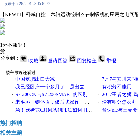
发表于：2022-04-28 15:04:22
【KEWEI】科威自控：六轴运动控制器在制袋机的应用之电气
1分不嫌少！
赏
分享到：
收藏
邀请回答
回复楼主
举报
楼主最近还看过
中国氮肥出口大减
7月7与安川来“
·
·
我已经卧床一个多月了，是出去安装机械手在高速遭遇车祸所致:大家工作都要特别注意啊
有积分不能用
·
·
S7-200CN与S7-200SMART的区别
2017王者之狮“鸡”情签到
·
·
老毛桃一键还原，傻瓜式操作一键轻松备份还原；程序为向导式安装，一键即可实现自动备份或还原系统。
没有积分怎么办
·
·
急！欧姆龙CJ1M系列PLC,如何用时间控制变频器。要求时间在组态王中可以自由输入！拜托各位大神了！
台达plc与三菱
·
·
热门招聘
相关主题