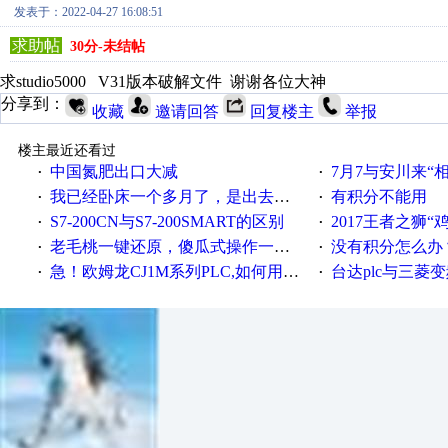
发表于：2022-04-27 16:08:51
求助帖
30分-未结帖
求 studio5000 V31版本破解文件 谢谢各位大神
分享到：
收藏
邀请回答
回复楼主
举报
楼主最近还看过
中国氮肥出口大减
7月7与安川来“
·
·
我已经卧床一个多月了，是出去安装机械手在高速遭遇车祸所致:大家工作都要特别注意啊
有积分不能用
·
·
S7-200CN与S7-200SMART的区别
2017王者之狮“鸡”情签到
·
·
老毛桃一键还原，傻瓜式操作一键轻松备份还原；程序为向导式安装，一键即可实现自动备份或还原系统。
没有积分怎么办
·
·
急！欧姆龙CJ1M系列PLC,如何用时间控制变频器。要求时间在组态王中可以自由输入！拜托各位大神了！
台达plc与三菱
·
·