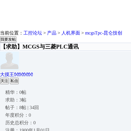
当前位置：
工控论坛
>
产品
>
人机界面
>
mcgsTpc-昆仑技创
我要发帖
【求助】MCGS与三菱PLC通讯
大摸王👐👐👐👐
关注
私信
精华：0帖
求助：3帖
帖子：8帖 | 34回
年度积分：0
历史总积分：0
注册：1900年1月01日