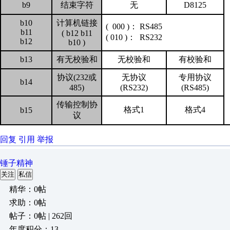
b9
结束字符
无
D8125
b10
计算机链接
( 000 )
：
RS485
b11
( b12 b11
( 010 )
：
RS232
b12
b10 )
b13
有无校验和
无校验和
有校验和
协议
(232
或
无协议
专用协议
b14
485)
(RS232)
(RS485)
传输控制协
格式
1
格式
4
b15
议
回复
引用
举报
锤子精神
关注
私信
精华：0帖
求助：0帖
帖子：0帖 | 262回
年度积分：13