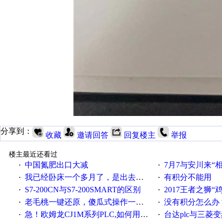
分享到：
收藏
邀请回答
回复楼主
举报
楼主最近还看过
中国氮肥出口大减
7月7与安川来“
·
·
我已经卧床一个多月了，是出去安装机械手在高速遭遇车祸所致:大家工作都要特别注意啊
有积分不能用
·
·
S7-200CN与S7-200SMART的区别
2017王者之狮“鸡”情签到
·
·
老毛桃一键还原，傻瓜式操作一键轻松备份还原；程序为向导式安装，一键即可实现自动备份或还原系统。
没有积分怎么办
·
·
急！欧姆龙CJ1M系列PLC,如何用时间控制变频器。要求时间在组态王中可以自由输入！拜托各位大神了！
台达plc与三菱
·
·