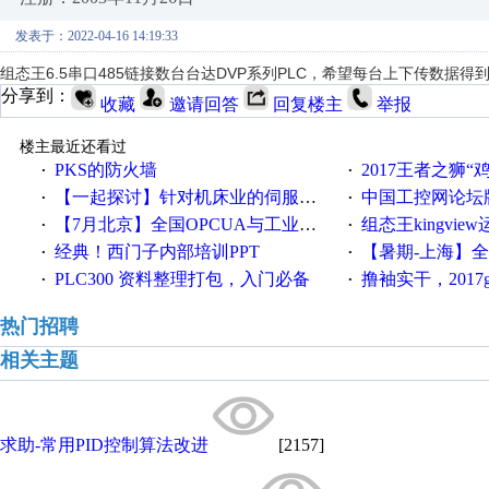
发表于：2022-04-16 14:19:33
组态王6.5串口485链接数台台达DVP系列PLC，希望每台上下传数据
分享到：
收藏
邀请回答
回复楼主
举报
楼主最近还看过
PKS的防火墙
2017王者之狮“鸡”情签到
·
·
【一起探讨】针对机床业的伺服系统发展，您的期望是什么？
中国工控网论坛版块
·
·
【7月北京】全国OPCUA与工业互联技术培训班通知！
组态王kingvi
·
·
经典！西门子内部培训PPT
【暑期-上海】全国工业4.
·
·
PLC300 资料整理打包，入门必备
撸袖实干，2017gongkong
·
·
热门招聘
相关主题
求助-常用PID控制算法改进
[2157]