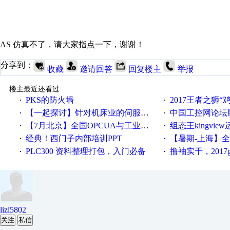
AS 仿真不了，请大家指点一下，谢谢！
分享到：
收藏
邀请回答
回复楼主
举报
楼主最近还看过
PKS的防火墙
2017王者之狮“鸡”情签到
·
·
【一起探讨】针对机床业的伺服系统发展，您的期望是什么？
中国工控网论坛版块
·
·
【7月北京】全国OPCUA与工业互联技术培训班通知！
组态王kingvi
·
·
经典！西门子内部培训PPT
【暑期-上海】全国工业4.
·
·
PLC300 资料整理打包，入门必备
撸袖实干，2017gongkong
·
·
lizi5802
关注
私信