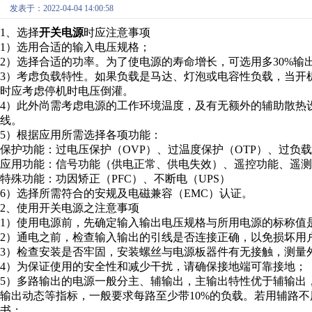
发表于：2022-04-04 14:00:58
1、选择
开关电源
时应注意事项
1）选用合适的输入电压规格；
2）选择合适的功率。为了使电源的寿命增长，可选用多30%输
3）考虑负载特性。如果负载是马达、灯泡或电容性负载，当开
时应考虑停机时电压倒灌。
4）此外尚需考虑电源的工作环境温度，及有无额外的辅助散热
线。
5）根据应用所需选择各项功能：
保护功能：过电压保护（OVP）、过温度保护（OTP）、过负载
应用功能：信号功能（供电正常、供电失效）、遥控功能、遥测
特殊功能：功因矫正（PFC）、不断电（UPS）
6）选择所需符合的安规及电磁兼容（EMC）认证。
2、使用开关电源之注意事项
1）使用电源前，先确定输入输出电压规格与所用电源的标称值
2）通电之前，检查输入输出的引线是否连接正确，以免损坏用
3）检查安装是否牢固，安装螺丝与电源板器件有无接触，测量
4）为保证使用的安全性和减少干扰，请确保接地端可靠接地；
5）多路输出的电源一般分主、辅输出，主输出特性优于辅输出
输出动态等指标，一般要求每路至少带10%的负载。若用辅路
书；