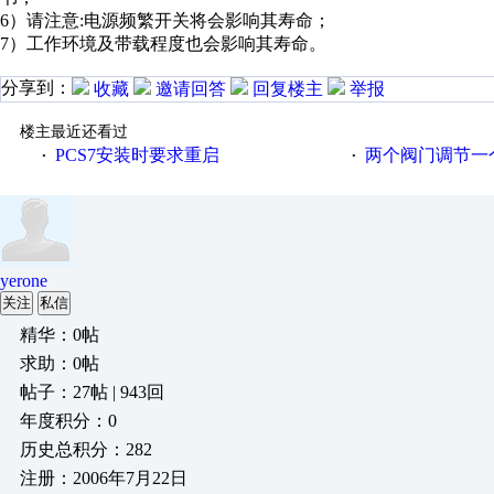
6）请注意:电源频繁开关将会影响其寿命；
7）工作环境及带载程度也会影响其寿命。
分享到：
收藏
邀请回答
回复楼主
举报
楼主最近还看过
PCS7安装时要求重启
两个阀门调节一
·
·
yerone
关注
私信
精华：0帖
求助：0帖
帖子：27帖 | 943回
年度积分：0
历史总积分：282
注册：2006年7月22日