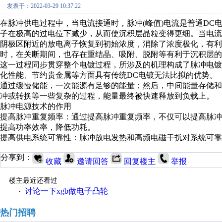
发表于：2022-03-29 10:37:22
在脉冲供电过程中，当电流接通时，脉冲(峰值)电流是普通D
子在极高的过电位下减少，从而使沉积层晶粒变得更细。当电流
阴极区附近的放电离子恢复到初始浓度，消除了浓度极化，有利
时，在关断期间，也存在重结晶、吸附、脱附等有利于沉积层的
这一过程同步贯穿整个电镀过程，所涉及的机理构成了脉冲电
化性能、节约贵金属等方面具有传统DC电镀无法比拟的优势。
通过缓慢储能，一次能源有足够的能量；然后，中间能量存储和
冲或转换等一些复杂的过程，能量最终被快速释放到负载上。
脉冲电源技术的作用
提高脉冲重复频率：通过提高脉冲重复频率，不仅可以提高脉冲
提高功率效率，降低功耗。
提高供电系统可靠性：脉冲放电发热和高频电磁干扰对系统可靠
分享到：
收藏
邀请回答
回复楼主
举报
楼主最近还看过
讨论一下xgb做电子凸轮
·
热门招聘