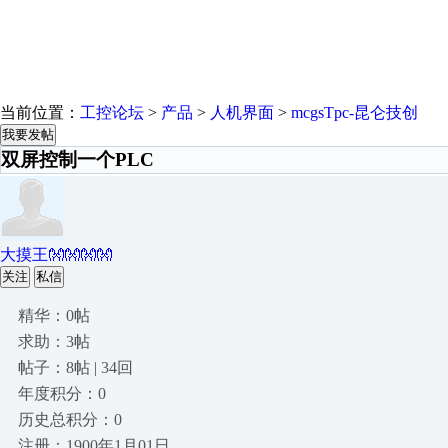
当前位置：
工控论坛
>
产品
>
人机界面
>
mcgsTpc-昆仑技创
我要发帖
双屏控制一个PLC
大摸王👐👐👐👐
关注
私信
精华：0帖
求助：3帖
帖子：8帖 | 34回
年度积分：0
历史总积分：0
注册：1900年1月01日