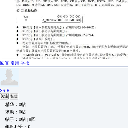
回复
引用
举报
SSIR
关注
私信
精华：0帖
求助：0帖
帖子：0帖 | 8回
年度积分：0