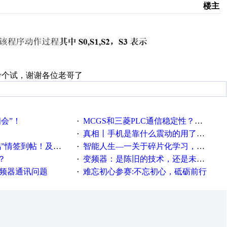
楼主
考个试，谢谢各位老哥了
相会”！
MCGS和三菱PLC通信稳定性？？？
·
真相丨手机是靠什么震动的用了这么多年才知道！
·
帖！及时更新在线研讨会预告
智能人生—一关于碎片化学习，看这一篇就够了！
·
？
变频器：是陈旧的技术，还是未来的幕后英雄？
·
变频器通讯问题
难忘初心参赛:不忘初心，砥砺前行
·