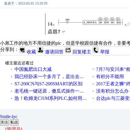
发表于：2022-03-01 13:29:59
小弟工作的地方不用信捷的plc，但是学校跟信捷有合作，非要
分享到：
收藏
邀请回答
回复楼主
举报
楼主最近还看过
中国氮肥出口大减
7月7与安川来“
·
·
我已经卧床一个多月了，是出去安装机械手在高速遭遇车祸所致:大家工作都要特别注意啊
有积分不能用
·
·
S7-200CN与S7-200SMART的区别
2017王者之狮“鸡”情签到
·
·
老毛桃一键还原，傻瓜式操作一键轻松备份还原；程序为向导式安装，一键即可实现自动备份或还原系统。
没有积分怎么办
·
·
急！欧姆龙CJ1M系列PLC,如何用时间控制变频器。要求时间在组态王中可以自由输入！拜托各位大神了！
台达plc与三菱
·
·
Smile-lyc
关注
私信
[管理员]