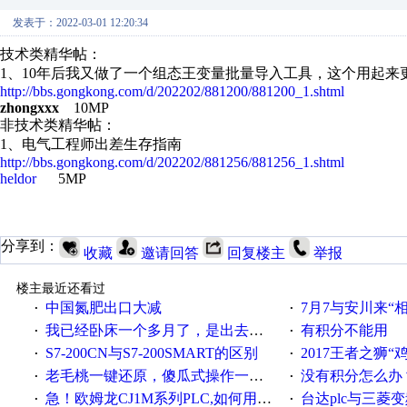
发表于：2022-03-01 12:20:34
技术类精华帖：
1、10年后我又做了一个组态王变量批量导入工具，这个用起来
http://bbs.gongkong.com/d/202202/881200/881200_1.shtml
zhongxxx
10MP
非
技术类精华帖：
1、 电气工程师出差生存指南
http://bbs.gongkong.com/d/202202/881256/881256_1.shtml
heldor
5MP
分享到：
收藏
邀请回答
回复楼主
举报
楼主最近还看过
中国氮肥出口大减
7月7与安川来“
·
·
我已经卧床一个多月了，是出去安装机械手在高速遭遇车祸所致:大家工作都要特别注意啊
有积分不能用
·
·
S7-200CN与S7-200SMART的区别
2017王者之狮“鸡”情签到
·
·
老毛桃一键还原，傻瓜式操作一键轻松备份还原；程序为向导式安装，一键即可实现自动备份或还原系统。
没有积分怎么办
·
·
急！欧姆龙CJ1M系列PLC,如何用时间控制变频器。要求时间在组态王中可以自由输入！拜托各位大神了！
台达plc与三菱
·
·