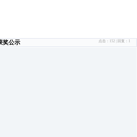
点击：
152
| 回复：
1
获奖公示