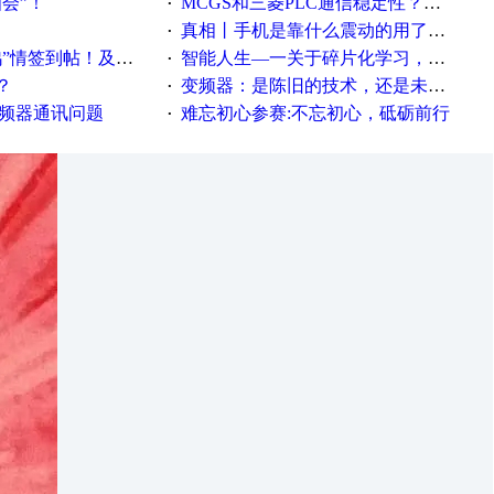
相会”！
MCGS和三菱PLC通信稳定性？？？
·
真相丨手机是靠什么震动的用了这么多年才知道！
·
帖！及时更新在线研讨会预告
智能人生—一关于碎片化学习，看这一篇就够了！
·
？
变频器：是陈旧的技术，还是未来的幕后英雄？
·
变频器通讯问题
难忘初心参赛:不忘初心，砥砺前行
·