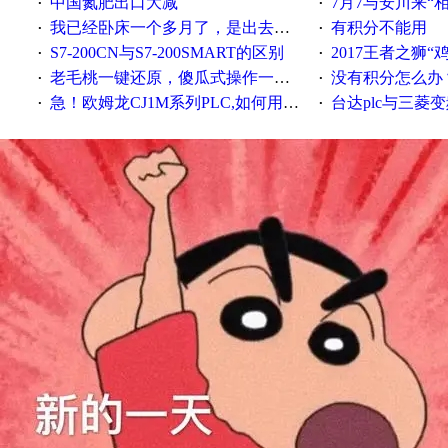
中国氮肥出口大减
7月7与安川来“
·
·
我已经卧床一个多月了，是出去安装机械手在高速遭遇车祸所致:大家工作都要特别注意啊
有积分不能用
·
·
S7-200CN与S7-200SMART的区别
2017王者之狮“鸡”情签到
·
·
老毛桃一键还原，傻瓜式操作一键轻松备份还原；程序为向导式安装，一键即可实现自动备份或还原系统。
没有积分怎么办
·
·
急！欧姆龙CJ1M系列PLC,如何用时间控制变频器。要求时间在组态王中可以自由输入！拜托各位大神了！
台达plc与三菱
·
·