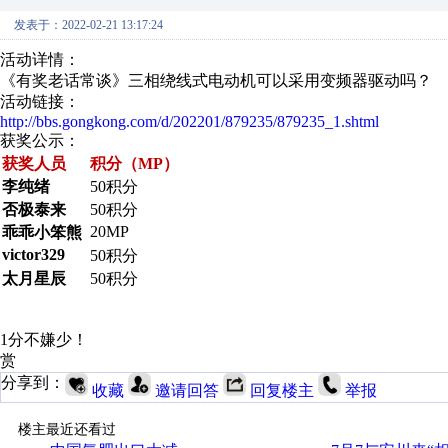
发表于：2022-02-21 13:17:24
活动详情：
《有奖老话常谈》三相绕线式电动机可以采用变频器驱动吗？
活动链接：
http://bbs.gongkong.com/d/202201/879235/879235_1.shtml
获奖公示：
获奖人员
积分（MP）
李纯绪
50积分
否极泰来
50积分
20MP
乖乖小笨熊
victor329
50积分
太月星辰
50积分
1分不嫌少！
赏
分享到：
收藏
邀请回答
回复楼主
举报
楼主最近还看过