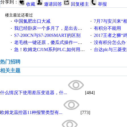
分享到：
收藏
邀请回答
回复楼主
举报
楼主最近还看过
中国氮肥出口大减
7月7与安川来“
·
·
我已经卧床一个多月了，是出去安装机械手在高速遭遇车祸所致:大家工作都要特别注意啊
有积分不能用
·
·
S7-200CN与S7-200SMART的区别
2017王者之狮“鸡”情签到
·
·
老毛桃一键还原，傻瓜式操作一键轻松备份还原；程序为向导式安装，一键即可实现自动备份或还原系统。
没有积分怎么办
·
·
急！欧姆龙CJ1M系列PLC,如何用时间控制变频器。要求时间在组态王中可以自由输入！拜托各位大神了！
台达plc与三菱
·
·
热门招聘
相关主题
什么情况下使用差压变送器，什...
[484]
欧姆龙温控器11种报警类型有...
[773]