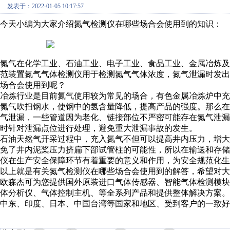
发表于：2022-01-05 10:17:57
今天小编为大家介绍氮气检测仪在哪些场合会使用到的知识：
氮气在化学工业、石油工业、电子工业、食品工业、金属冶炼
范装置氮气气体检测仪用于检测氮气气体浓度，氮气泄漏时发
场合会使用到呢？
冶炼行业是目前氮气使用较为常见的场合，
有色
金属冶炼炉中充
氮气吹扫钢水，使
钢
中的氢含量降低，提高产品的强度。那么在
气泄漏，一些管道因为老化、链接部位不严密可能存在氮气泄
时针对泄漏点位进行处理，避免重大泄漏事故的发生。
石油天然气开采过程中，充入氮气不但可以提高井内压力，增
免了井内泥桨压力挤扁下部试管柱的可能性，所以在输送和存
仪在生产安全保障环节有着重要的意义和作用，为安全规范化生
以上就是有关氮气检测仪在哪些场合会使用到的解答，希望对大
欧森杰可为您提供国外原装进口气体传感器、智能气体检测模
体分析仪、气体控制主机、等全系列产品和提供整体解决方案
中东、印度、日本、中国台湾等国家和地区、受到客户的一致好