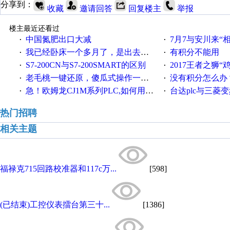
分享到：
收藏
邀请回答
回复楼主
举报
楼主最近还看过
中国氮肥出口大减
7月7与安川来“
·
·
我已经卧床一个多月了，是出去安装机械手在高速遭遇车祸所致:大家工作都要特别注意啊
有积分不能用
·
·
S7-200CN与S7-200SMART的区别
2017王者之狮“鸡”情签到
·
·
老毛桃一键还原，傻瓜式操作一键轻松备份还原；程序为向导式安装，一键即可实现自动备份或还原系统。
没有积分怎么办
·
·
急！欧姆龙CJ1M系列PLC,如何用时间控制变频器。要求时间在组态王中可以自由输入！拜托各位大神了！
台达plc与三菱
·
·
热门招聘
相关主题
福禄克715回路校准器和117c万...
[598]
(已结束)工控仪表擂台第三十...
[1386]