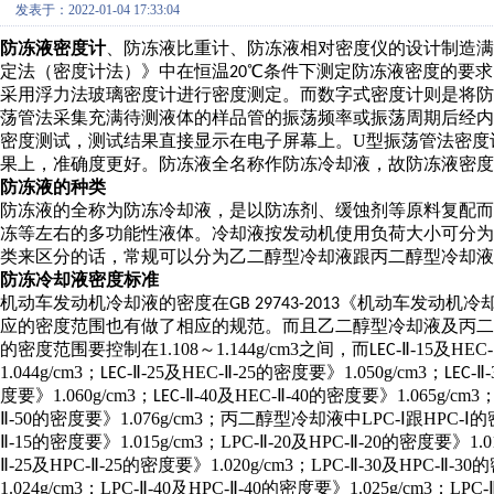
发表于：2022-01-04 17:33:04
防冻液密度计
、防冻液比重计、防冻液相对密度仪的设计制造满
定法（密度计法）》中在恒温
℃
条件下测定防冻液密度的要求
20
采用浮力法玻璃密度计进行密度测定。而数字式密度计则是将
防
荡管法采集充满待测液体的样品管的振荡频率或振荡周期后经
密度测试，测试结果直接显示在电子屏幕上。U型振荡管法密度
果上，准确度更好。防冻液
全名称作防冻冷却液，故防冻液密度
防冻液的种类
防冻液的全称为防冻冷却液，是以防冻剂、缓蚀剂等原料复配
冻等左右的多功能性液体。冷却液按发动机使用负荷大小可分
类来区分的话，常规可以分为乙二醇型冷却液跟丙二醇型冷却液
防冻冷却液密度标准
机动车发动机冷却液的密度在
《机动车发动机冷
GB 29743-2013
应的密度范围也有做了相应的规范。而且乙二醇型冷却液及丙二
的密度范围要控制在
1.108～1.144g/cm3之间，而
-
Ⅱ
-15及HEC-
LEC
1.044g/cm3；
-
Ⅱ
-25及HEC-
Ⅱ
-25的密度要》1.050g/cm3；
-
Ⅱ
LEC
LEC
度要》1.060g/cm3；
-
Ⅱ
-40及HEC-
Ⅱ
-40的密度要》1.065g/cm3
LEC
Ⅱ
-50的密度要》1.076g/cm3；丙二醇型冷却液中LPC-Ⅰ跟HPC-Ⅰ的密
Ⅱ-15的密度要》1.015g/cm3；LPC-Ⅱ-20及HPC-Ⅱ-20的密度要》1.01
Ⅱ-25及HPC-Ⅱ-25的密度要》1.020g/cm3；LPC-Ⅱ-30及HPC-Ⅱ-3
1.024g/cm3；LPC-Ⅱ-40及HPC-Ⅱ-40的密度要》1.025g/cm3；LPC