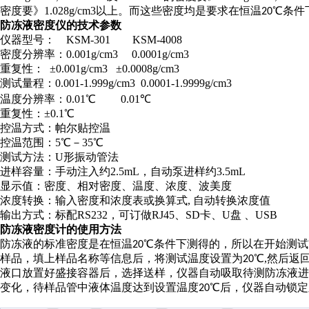
密度要》1.028g/cm3以上。而这些密度均是要求在恒温
℃
条件
20
防冻液密度仪的技术参数
仪器型号：
KSM-301 KSM-4008
密度分辨率：
0.001g/cm3
0.0001g/cm3
重复性：
±0.001g/cm3
±0.0008g/cm3
测试量程：
0.001-1.999g/cm3 0.0001-1.9999g/cm3
温度分辨率：
0.01℃
0.01℃
重复性：
±0.1℃
控温方式：帕尔贴控温
控温范围：
5℃－35℃
测试方法：
U形振动管法
进样容量：手动注入约
2.5mL，自动泵进样约3.5mL
显示值：密度、相对密度、温度、浓度、波美度
浓度转换：输入密度和浓度表或换算式
, 自动转换浓度值
输出方式：标配
RS232，可订做RJ45、SD卡、U盘 、USB
防冻液密度
计的使用方法
防冻液的标准密度是在恒温
℃
条件下测得的，所以在开始测试
20
样品，填上样品名称等信息后，将测试温度设置为
℃
,然后返
20
液口放置好盛接容器后，选择送样，仪器自动吸取待测防冻液
变化，待样品管中液体温度达到设置温度
℃
后，仪器自动锁定
20