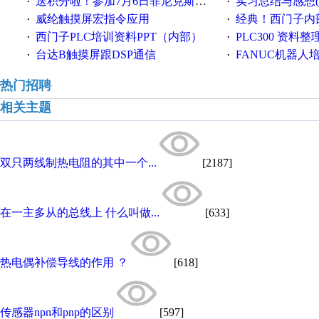
送积分啦！参加7月6日菲尼克斯在线研讨会即得
实习总结与感想(个人感想，来
·
·
威纶触摸屏宏指令应用
经典！西门子内部
·
·
西门子PLC培训资料PPT（内部）
PLC300 资料
·
·
台达B触摸屏跟DSP通信
FANUC机器人
·
·
热门招聘
相关主题
双只两线制热电阻的其中一个...
[2187]
在一主多从的总线上 什么叫做...
[633]
热电偶补偿导线的作用 ？
[618]
传感器npn和pnp的区别
[597]