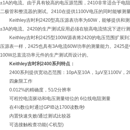
±1A的电流。由于具有较高的电压源范围，2410非常适合于
二极管和整流器的测试。2410在提供1100V电压的同时能够
Keithley吉时利2420型高压源表功率为60W，能够提供和测量从
±3A的电流。2420的生产测试应用必须在较高电流情况下进
Keithley吉时利2425型100W源表将2420的电压范围扩展
压源表一样，2425也具有3A电流60W功率的测量能力。2425
100W总直流功率元件的生产测试而设计的。
Keithley吉时利2400系列特点：
2400系列提供宽动态范围：10pA至10A，1µV至1100V，20
四象限工作
0.012%的精确度，51/2分辨率
可程控电流驱动和电压测量钳位的 6位线电阻测量
在4½数位时通过GPIB达1700读数/秒
内置快速失败/通过测试比较器
可选接触检查功能(-C机型)