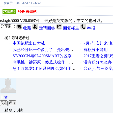
发表于：2021-12-17 13:37:43
求助帖
30分-未结帖
rslogix5000 V20.05软件，最好是英文版的，中文的也可以。
分享到：
收藏
邀请回答
回复楼主
举报
楼主最近还看过
中国氮肥出口大减
7月7与安川来“
·
·
我已经卧床一个多月了，是出去安装机械手在高速遭遇车祸所致:大家工作都要特别注意啊
有积分不能用
·
·
S7-200CN与S7-200SMART的区别
2017王者之狮“鸡”情签到
·
·
老毛桃一键还原，傻瓜式操作一键轻松备份还原；程序为向导式安装，一键即可实现自动备份或还原系统。
没有积分怎么办
·
·
急！欧姆龙CJ1M系列PLC,如何用时间控制变频器。要求时间在组态王中可以自由输入！拜托各位大神了！
台达plc与三菱
·
·
上签
关注
私信
精华：0帖