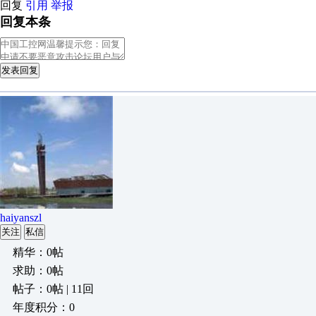
回复
引用
举报
回复本条
发表回复
haiyanszl
关注
私信
精华：0帖
求助：0帖
帖子：0帖 | 11回
年度积分：0