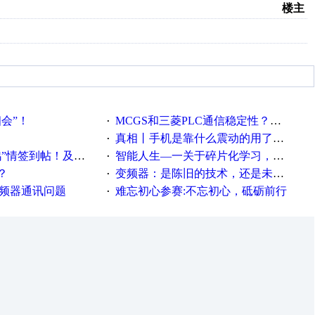
楼主
相会”！
MCGS和三菱PLC通信稳定性？？？
·
真相丨手机是靠什么震动的用了这么多年才知道！
·
帖！及时更新在线研讨会预告
智能人生—一关于碎片化学习，看这一篇就够了！
·
？
变频器：是陈旧的技术，还是未来的幕后英雄？
·
变频器通讯问题
难忘初心参赛:不忘初心，砥砺前行
·