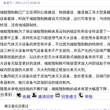
发表于：2021-12-15 16:46:43
储能预制舱已广泛应用到公路建设、铁路建设、隧道施工等大型基
设备载体，时由于储能预制舱建设方式快捷，运行可靠安全，与传
性强，没有地域限制性。
储能预制舱为了保证储能预制舱体系运转的稳定性和安全性设置了
是重中之重，其特性决定只能使用气体灭火设备，若使用水基类或
现在气体灭火设备的类型有许多，不过因为储能预制舱的特殊性，
这三种灭火设备对电气设备基本不产生损伤，并且产生的污染很严
随着技能的进步，以往的大型灭火体系跟新式储能设备有些不搭，
火设备无疑是更好的选择。储能预制舱可根据需求放入内部或贴于
破内部连接的火探管，灭火剂剂随之喷放出来灭火剂。
七氟丙烷灭火设备比较于其他气体灭火设备，造价更实惠，且细巧
务器柜内、银行设备与其他职业的操控柜内。
随着未来电池技能的不断打破，储能预制舱的成本有望大幅度下降
分享到：
收藏
邀请回答
回复楼主
举报
楼主最近还看过