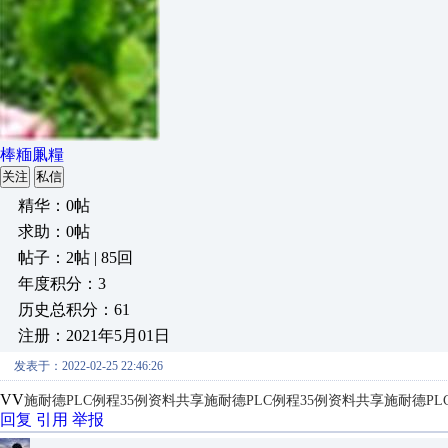
棒糆凲糧
关注
私信
精华：0帖
求助：0帖
帖子：2帖 | 85回
年度积分：3
历史总积分：61
注册：2021年5月01日
发表于：2022-02-25 22:46:26
VV
施耐德PLC例程35例资料共享
施耐德PLC例程35例资料共享
施耐德PL
回复
引用
举报