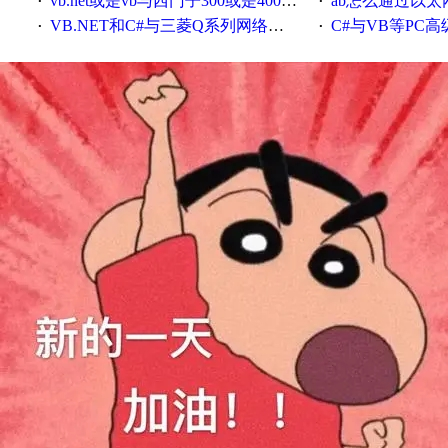
vb.net或是vb与西门子300或是400plc通信怎么想编写呀！
ab怎么通过以太网跟
·
·
VB.NET和C#与三菱Q系列网络通讯的源代码
C#与VB等PC高级语言与S7
·
·