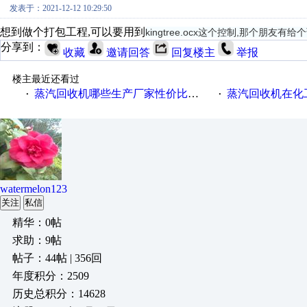
发表于：2021-12-12 10:29:50
想到做个打包工程,可以要用到
kingtree.ocx这个控制,那个朋友有给
分享到：
收藏
邀请回答
回复楼主
举报
楼主最近还看过
蒸汽回收机哪些生产厂家性价比高一些
蒸汽回收机在化
·
·
watermelon123
关注
私信
精华：0帖
求助：9帖
帖子：44帖 | 356回
年度积分：2509
历史总积分：14628