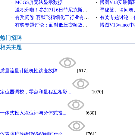
MCGS屏无法显示数据
博图V13安装循环重启
·
·
送积分啦！参加7月6日菲尼克斯在线研讨会即得
寻秘笈、填问卷
·
·
有奖问卷-赛默飞精细化工行业有奖调查来袭！
有奖专题讨论：伺服选择的
·
·
有奖专题讨论：面对低压变频故障，老手是这样解决的！
博图V13wincc中如
·
·
热门招聘
相关主题
质量流量计随机性跳变故障
[617]
定位器调校，零点和量程互相影...
[1070]
一体式投入液位计与分体式投...
[630]
仪表防护等级IP66/68到底什么...
[761]