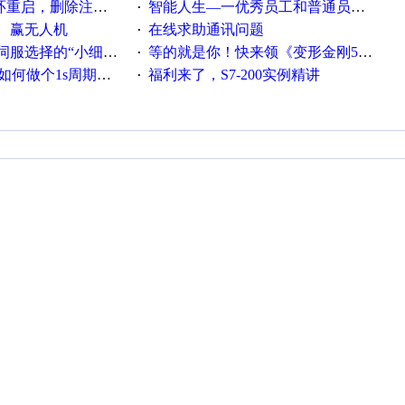
，删除注册表信息没有用
智能人生—一优秀员工和普通员工差别，精辟到位！
·
、赢无人机
在线求助通讯问题
·
“小细节大学问”奖励公告
等的就是你！快来领《变形金刚5》观影券
·
何做个1s周期循环的脚本
福利来了，S7-200实例精讲
·