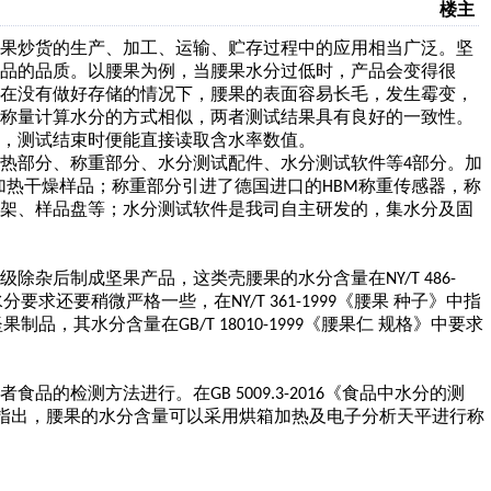
楼主
果炒货的生产、加工、运输、贮存过程中的应用相当广泛。坚
品的品质。以腰果为例，当腰果水分过低时，产品会变得很
，在没有做好存储的情况下，腰果的表面容易长毛，发生霉变，
燥称量计算水分的方式相似，两者测试结果具有良好的一致性。
，测试结束时便能直接读取含水率数值。
热部分、称重部分、水分测试配件、水分测试软件等
部分。加
4
加热干燥样品；称重部分引进了德国进口的
称重传感器，称
HBM
支架、样品盘等；水分测试软件是我司自主研发的，集水分及固
级除杂后制成坚果产品，这类壳腰果的水分含量在
NY/T 486-
水分要求还要稍微严格一些，在
《腰果 种子》中指
NY/T 361-1999
坚果制品，其水分含量在
《腰果仁 规格》中要求
GB/T 18010-1999
者食品的检测方法进行。在
《食品中水分的测
GB 5009.3-2016
均指出，腰果的水分含量可以采用烘箱加热及电子分析天平进行称