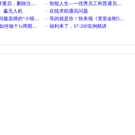
，删除注册表信息没有用
智能人生—一优秀员工和普通员工差别，精辟到位！
·
、赢无人机
在线求助通讯问题
·
“小细节大学问”奖励公告
等的就是你！快来领《变形金刚5》观影券
·
何做个1s周期循环的脚本
福利来了，S7-200实例精讲
·