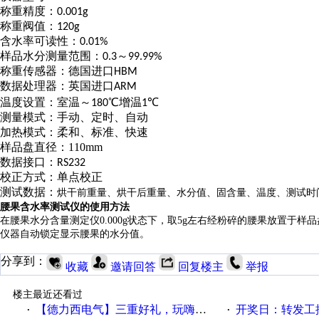
称重精度：
0.001g
称重阀值：
120g
含水率可读性：
0.01%
样品水分测量范围：
～
0.3
99.99%
称重传感器：德国进口
HBM
数据处理器：英国进口
ARM
温度设置：室温～
℃
增温
℃
180
1
测量模式：手动、定时、自动
加热模式：柔和、标准、快速
样品盘直径：
110mm
数据接口：
RS232
校正方式：单点校正
测试数据：
烘干前重量、烘干后重量、水分值、固含量、温度、测试时
腰果含水率测试仪的使用方法
在腰果水分含量测定仪
0.000g状态下，取5g左右经粉碎的腰果放置于
仪器自动锁定显示腰果的水分值。
分享到：
收藏
邀请回答
回复楼主
举报
楼主最近还看过
【德力西电气】三重好礼，玩嗨夏日！
开奖日：转发工控速派微
·
·