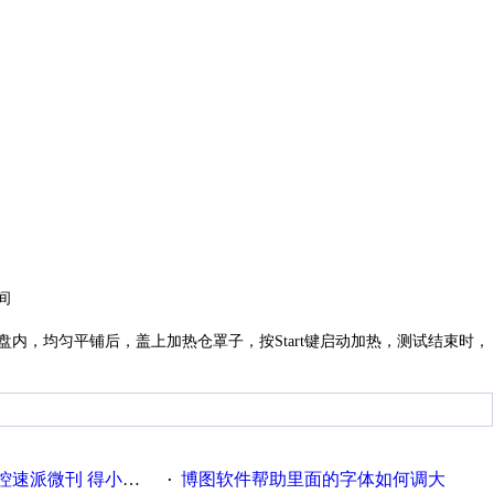
间
样品盘内，均匀平铺后，盖上加热仓罩子，按Start键启动加热，测试结束时，
刊 得小米手环 中奖通知
博图软件帮助里面的字体如何调大
·