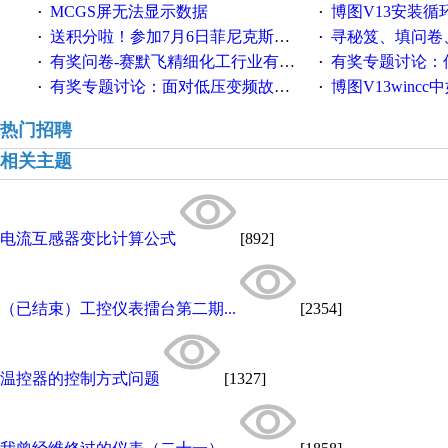
MCGS屏无法显示数据
博图V13安装循环重启
·
·
送积分啦！参加7月6日菲尼克斯在线研讨会即得
寻秘笈、填问卷
·
·
有奖问卷-赛默飞精细化工行业有奖调查来袭！
有奖专题讨论：伺服选择的
·
·
有奖专题讨论：面对低压变频故障，老手是这样解决的！
博图V13wincc中如
·
·
热门招聘
相关主题
电流互感器变比计算公式
[892]
（已结束）工控仪表擂台第二期...
[2354]
温控器的控制方式问题
[1327]