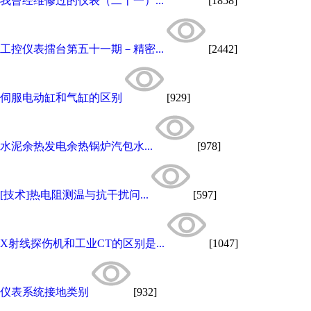
我曾经维修过的仪表（二十一）...
[1858]
工控仪表擂台第五十一期－精密...
[2442]
伺服电动缸和气缸的区别
[929]
水泥余热发电余热锅炉汽包水...
[978]
[技术]热电阻测温与抗干扰问...
[597]
X射线探伤机和工业CT的区别是...
[1047]
仪表系统接地类别
[932]