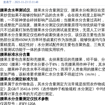
发表于：2021-11-23 15:11:48
腰果含水率测试仪
、腰果水分含量测定仪、腰果水分检测仪在坚
果炒货如果不能够控制好产品的含水率，会在
很大程度上影响产
脆，一不留神便会碎掉影响产品品相；当腰果水分含量过高时
造成整批产品报废。腰果水分测定仪的测量原理与传统烘箱干
只不过卤素灯加热型腰果水分仪的测试速度更快，无需人工计算
腰果水分含量测定仪也称作卤素快速水分仪。该仪器主要包含加
热部分采用
大功率环形卤素灯作为加热源，能够快速均匀
450W
重精度高，稳定性好；水分测试配件则主要包含聚热盘、三角
含量测试功能于一体的多功能实用软件。
腰果标准水分含量
腰果主要包含果梨和壳腰果。去掉果梨后的壳腰果，经干燥、分
《腰果》中要求水分要小于
；当壳腰果用作种子时，其
2002
8%
出，腰果种子的含水率不得超过
；而用于人类食用的腰果仁
7%
更加严格，该标准要求腰果仁水分含量不得超过
（
）。
5%
m/m
腰果水分测定标准方法
腰果属于农作物食品，其水分含量测定方法常规是按照农作物或
定》及
《农作物种子检验规程 水分测定》中
GB/T 3543.6-1995
重再计算含水率的方式进行测定。
腰果水分含量测定仪技术参数
仪器型号：
JFSFY-120A