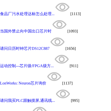
食品厂污水处理达标怎么处理...
[1113]
当国外禁止向中国出口芯片时
[1093]
请问日历时钟芯片DS12C887
[1656]
运动控制---芯片级/FPGA级方...
[911]
LonWorks: Neuron芯片询价
[1137]
请问我买PLC跟触摸屏,通讯线...
[995]