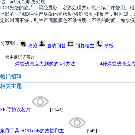
七、pcb光绘暗房处理
PCB光绘的底片，需经显影，定影处理方可供后续工序使用。
显影的时间影响生产底版的光密度(俗称黑度)和反差，时间短，
定影时间不够，则生产底版底色不够透明，不洗的时间，如水洗
分享到：
收藏
邀请回答
回复楼主
举报
楼主最近还看过
焊管残余应力测试的3种方法
4种焊管残余应
·
·
热门招聘
相关主题
FF:寻协议芯片
[1143]
东岱工具DDSTools的效益和主...
[945]