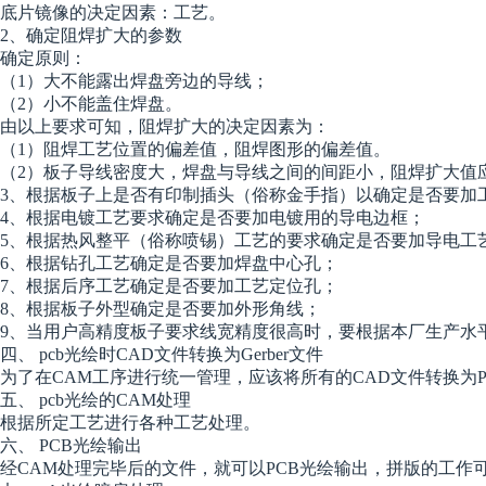
底片镜像的决定因素：工艺。
2、确定阻焊扩大的参数
确定原则：
（1）大不能露出焊盘旁边的导线；
（2）小不能盖住焊盘。
由以上要求可知，阻焊扩大的决定因素为：
（1）阻焊工艺位置的偏差值，阻焊图形的偏差值。
（2）板子导线密度大，焊盘与导线之间的间距小，阻焊扩大值
3、根据板子上是否有印制插头（俗称金手指）以确定是否要加
4、根据电镀工艺要求确定是否要加电镀用的导电边框；
5、根据热风整平（俗称喷锡）工艺的要求确定是否要加导电工
6、根据钻孔工艺确定是否要加焊盘中心孔；
7、根据后序工艺确定是否要加工艺定位孔；
8、根据板子外型确定是否要加外形角线；
9、当用户高精度板子要求线宽精度很高时，要根据本厂生产水
四、 pcb光绘时CAD文件转换为Gerber文件
为了在CAM工序进行统一管理，应该将所有的CAD文件转换为PC
五、 pcb光绘的CAM处理
根据所定工艺进行各种工艺处理。
六、 PCB光绘输出
经CAM处理完毕后的文件，就可以PCB光绘输出，拼版的工作