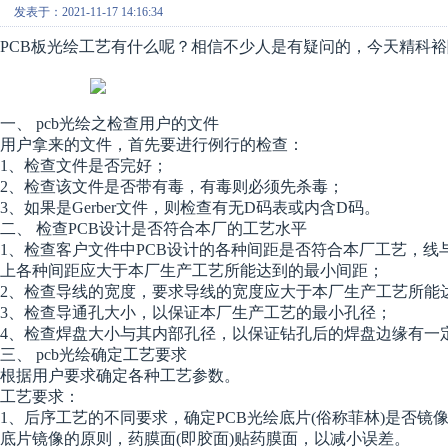
发表于：2021-11-17 14:16:34
PCB板光绘工艺有什么呢？相信不少人是有疑问的，今天精科
一、 pcb光绘之检查用户的文件
用户拿来的文件，首先要进行例行的检查：
1、检查文件是否完好；
2、检查该文件是否带有毒，有毒则必须先杀毒；
3、如果是Gerber文件，则检查有无D码表或内含D码。
二、 检查PCB设计是否符合本厂的工艺水平
1、检查客户文件中PCB设计的各种间距是否符合本厂工艺，
上各种间距应大于本厂生产工艺所能达到的最小间距；
2、检查导线的宽度，要求导线的宽度应大于本厂生产工艺所能
3、检查导通孔大小，以保证本厂生产工艺的最小孔径；
4、检查焊盘大小与其内部孔径，以保证钻孔后的焊盘边缘有一
三、 pcb光绘确定工艺要求
根据用户要求确定各种工艺参数。
工艺要求：
1、后序工艺的不同要求，确定PCB光绘底片(俗称菲林)是否镜
底片镜像的原则，药膜面(即胶面)贴药膜面，以减小误差。