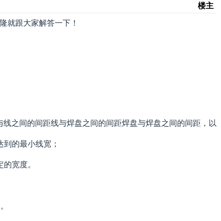
楼主
裕隆就跟大家解答一下！
线与线之间的间距线与焊盘之间的间距焊盘与焊盘之间的间距，以
达到的最小线宽；
定的宽度。
像。