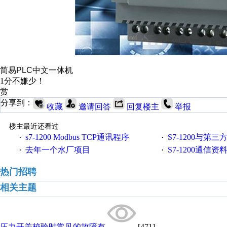
简易PLC中文一体机
1分不嫌少！
赏
分享到：
收藏
邀请回答
回复楼主
举报
楼主最近还看过
s7-1200 Modbus TCP通讯程序
S7-1200与第三方设备之间
·
·
去年一个水厂项目
S7-1200通信
·
·
热门招聘
相关主题
压力开关校验时常见的故障有
[471]