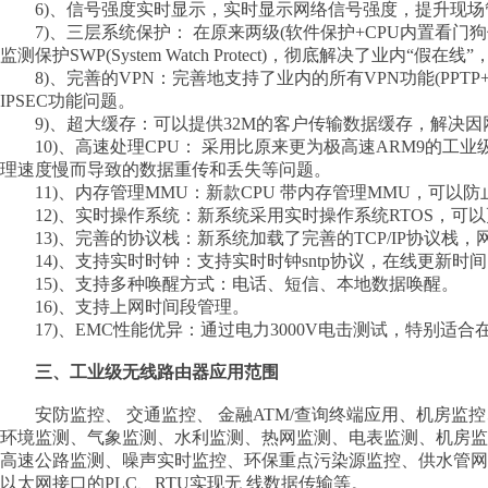
6)、信号强度实时显示，实时显示网络信号强度，提升现场
7)、三层系统保护： 在原来两级(软件保护+CPU内置看门
监测保护SWP(System Watch Protect)，彻底解决了业内“假
8)、完善的VPN：完善地支持了业内的所有VPN功能(PPTP+MP
IPSEC功能问题。
9)、超大缓存：可以提供32M的客户传输数据缓存，解决因
10)、高速处理CPU： 采用比原来更为极高速ARM9的工业
理速度慢而导致的数据重传和丢失等问题。
11)、内存管理MMU：新款CPU 带内存管理MMU，可以
12)、实时操作系统：新系统采用实时操作系统RTOS，可
13)、完善的协议栈：新系统加载了完善的TCP/IP协议栈，
14)、支持实时时钟：支持实时时钟sntp协议，在线更新时
15)、支持多种唤醒方式：电话、短信、本地数据唤醒。
16)、支持上网时间段管理。
17)、EMC性能优异：通过电力3000V电击测试，特别适合
三、工业级无线路由器应用范围
安防监控、 交通监控、 金融ATM/查询终端应用、机房监控、
环境监测、气象监测、水利监测、热网监测、电表监测、机房
高速公路监测、噪声实时监控、环保重点污染源监控、供水管
以太网接口的PLC、RTU实现无 线数据传输等。