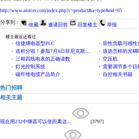
http://www.alotcer.com/index.php?c=product&a=type&tid=65
分享到：
收藏
邀请回答
回复楼主
举报
楼主最近还看过
信捷继电器型PLC
容性负载与感性负
·
·
送积分啦！参加7月6日菲尼克斯在线研讨会即得
该选怎样的光耦
·
·
三相四线电表的正确读数
空压机
·
·
灯光控制系统
需要调节多个目标的
·
·
碳纤维电缆产品简介
自控相关书籍
·
·
热门招聘
相关主题
现在用232中继器可以使距离达...
[3797]