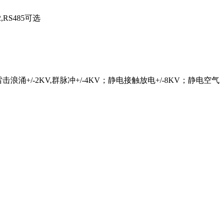
,RS485可选
7标准；雷击浪涌+/-2KV,群脉冲+/-4KV；静电接触放电+/-8KV；静电空气