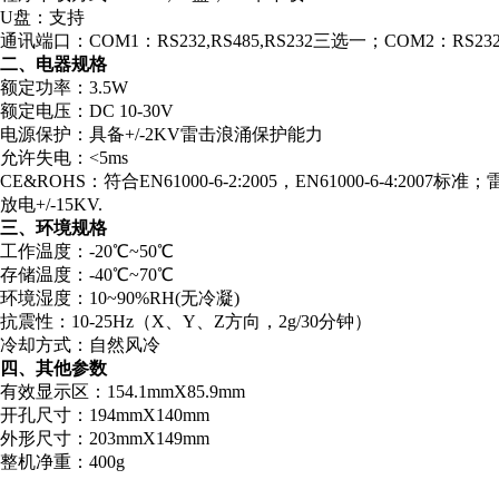
U盘：支持
通讯端口：COM1：RS232,RS485,RS232三选一；COM2：RS232
二、电器规格
额定功率：3.5W
额定电压：DC 10-30V
电源保护：具备+/-2KV雷击浪涌保护能力
允许失电：<5ms
CE&ROHS：符合EN61000-6-2:2005，EN61000-6-4:200
放电+/-15KV.
三、环境规格
工作温度：-20℃~50℃
存储温度：-40℃~70℃
环境湿度：10~90%RH(无冷凝)
抗震性：10-25Hz（X、Y、Z方向，2g/30分钟）
冷却方式：自然风冷
四、其他参数
有效显示区：154.1mmX85.9mm
开孔尺寸：194mmX140mm
外形尺寸：203mmX149mm
整机净重：400g