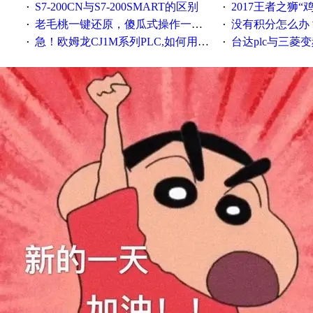
S7-200CN与S7-200SMART的区别
2017王者之狮“鸡”情签到
·
·
老毛桃一键还原，傻瓜式操作一键轻松备份还原；程序为向导式安装，一键即可实现自动备份或还原系统。
没有积分怎么办
·
·
急！欧姆龙CJ1M系列PLC,如何用时间控制变频器。要求时间在组态王中可以自由输入！拜托各位大神了！
台达plc与三菱
·
·