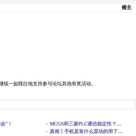
楼主
望继续一如既往地支持参与论坛其他有奖活动。
相会”！
MCGS和三菱PLC通信稳定性？？？
·
真相丨手机是靠什么震动的用了这么多年才知道！
·