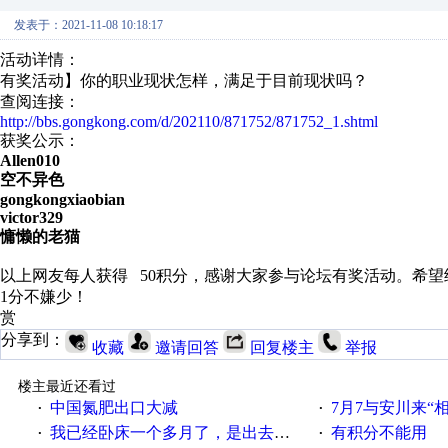
发表于：2021-11-08 10:18:17
活动详情：
有奖活动】你的职业现状怎样，满足于目前现状吗？
查阅连接：
http://bbs.gongkong.com/d/202110/871752/871752_1.shtml
获奖公示：
Allen010
空不异色
gongkongxiaobian
victor329
慵懒的老猫
以上网友每人获得 50积分，感谢大家参与论坛有奖活动。希
1分不嫌少！
赏
分享到：
收藏
邀请回答
回复楼主
举报
楼主最近还看过
中国氮肥出口大减
7月7与安川来“
·
·
我已经卧床一个多月了，是出去安装机械手在高速遭遇车祸所致:大家工作都要特别注意啊
有积分不能用
·
·