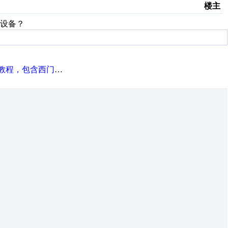
楼主
TM设备？
门子、三菱、欧姆龙等厂家