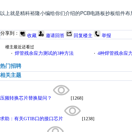
以上就是精科裕隆小编给你们介绍的PCB电路板抄板组件
分享到：
收藏
邀请回答
回复楼主
举报
楼主最近还看过
焊管残余应力测试的3种方法
4种焊管残余应
·
·
热门招聘
相关主题
压频转换芯片替换疑问？
[1268]
求助：有关GTIB口的接口芯片
[1238]