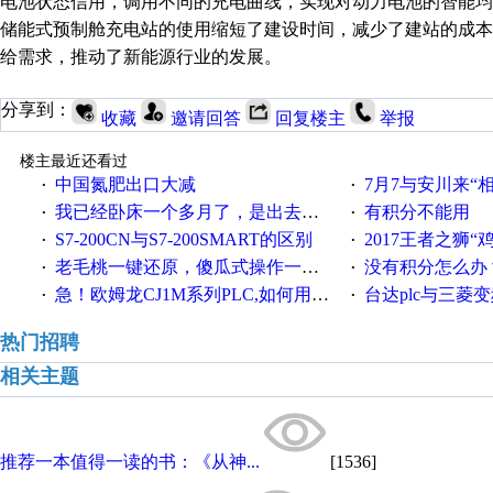
电池状态信用，调用不同的充电曲线，实现对动力电池的智能均
储能式预制舱充电站的使用缩短了建设时间，减少了建站的成
给需求，推动了新能源行业的发展。
分享到：
收藏
邀请回答
回复楼主
举报
楼主最近还看过
中国氮肥出口大减
7月7与安川来“
·
·
我已经卧床一个多月了，是出去安装机械手在高速遭遇车祸所致:大家工作都要特别注意啊
有积分不能用
·
·
S7-200CN与S7-200SMART的区别
2017王者之狮“鸡”情签到
·
·
老毛桃一键还原，傻瓜式操作一键轻松备份还原；程序为向导式安装，一键即可实现自动备份或还原系统。
没有积分怎么办
·
·
急！欧姆龙CJ1M系列PLC,如何用时间控制变频器。要求时间在组态王中可以自由输入！拜托各位大神了！
台达plc与三菱
·
·
热门招聘
相关主题
推荐一本值得一读的书：《从神...
[1536]