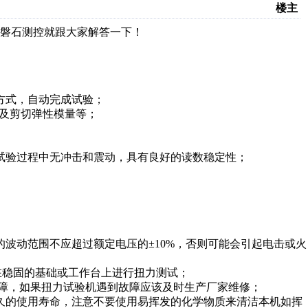
楼主
磐石测控就跟大家解答一下！
方式，自动完成试验；
度及剪切弹性模量等；
试验过程中无冲击和震动，具有良好的读数稳定性；
。
波动范围不应超过额定电压的±10%，否则可能会引起电击或火
并且在稳固的基础或工作台上进行扭力测试；
故障，如果扭力试验机遇到故障应该
及时生产
厂家维修；
久
的
使用寿命，注意不要使用易挥发的化学物质来清洁本机如挥