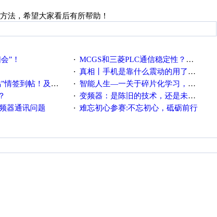
方法，希望大家看后有所帮助！
相会”！
MCGS和三菱PLC通信稳定性？？？
·
真相丨手机是靠什么震动的用了这么多年才知道！
·
帖！及时更新在线研讨会预告
智能人生—一关于碎片化学习，看这一篇就够了！
·
？
变频器：是陈旧的技术，还是未来的幕后英雄？
·
变频器通讯问题
难忘初心参赛:不忘初心，砥砺前行
·