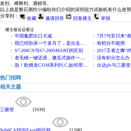
发剂、稀释剂、酒精等。
以上就是磐石测控小编给你们介绍的深圳扭力试验机有什么使用
分享到：
收藏
邀请回答
回复楼主
举报
楼主最近还看过
中国氮肥出口大减
7月7与安川来“
·
·
我已经卧床一个多月了，是出去安装机械手在高速遭遇车祸所致:大家工作都要特别注意啊
有积分不能用
·
·
S7-200CN与S7-200SMART的区别
2017王者之狮“鸡”情签到
·
·
老毛桃一键还原，傻瓜式操作一键轻松备份还原；程序为向导式安装，一键即可实现自动备份或还原系统。
没有积分怎么办
·
·
急！欧姆龙CJ1M系列PLC,如何用时间控制变频器。要求时间在组态王中可以自由输入！拜托各位大神了！
台达plc与三菱
·
·
热门招聘
相关主题
三极管
[1039]
SolidCAPP与Excel的比较
[1208]