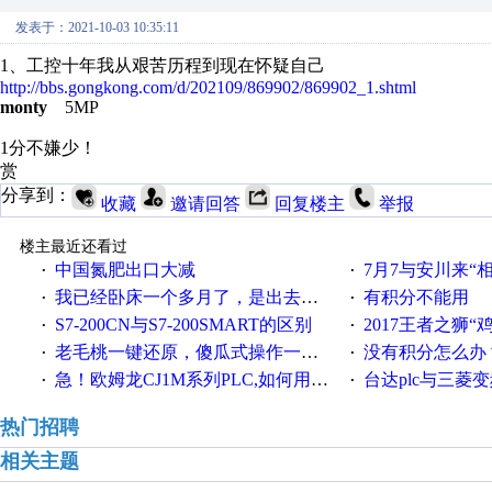
发表于：2021-10-03 10:35:11
1、工控十年我从艰苦历程到现在怀疑自己
http://bbs.gongkong.com/d/202109/869902/869902_1.shtml
monty
5MP
1分不嫌少！
赏
分享到：
收藏
邀请回答
回复楼主
举报
楼主最近还看过
中国氮肥出口大减
7月7与安川来“
·
·
我已经卧床一个多月了，是出去安装机械手在高速遭遇车祸所致:大家工作都要特别注意啊
有积分不能用
·
·
S7-200CN与S7-200SMART的区别
2017王者之狮“鸡”情签到
·
·
老毛桃一键还原，傻瓜式操作一键轻松备份还原；程序为向导式安装，一键即可实现自动备份或还原系统。
没有积分怎么办
·
·
急！欧姆龙CJ1M系列PLC,如何用时间控制变频器。要求时间在组态王中可以自由输入！拜托各位大神了！
台达plc与三菱
·
·
热门招聘
相关主题