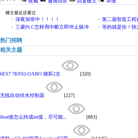
收藏
邀请回答
回复楼主
举报
楼主最近还看过
深夜加班中！！！！
第二届智造工程师节投
·
·
三菱PLC怎样用中断立即停止脉冲
等的就是你！快来领
·
·
热门招聘
相关主题
6ES7 7KF02-OABO 烧坏2次
[320]
无线自动供水控制器
[227]
float值怎么转成int值，尽可能...
[883]