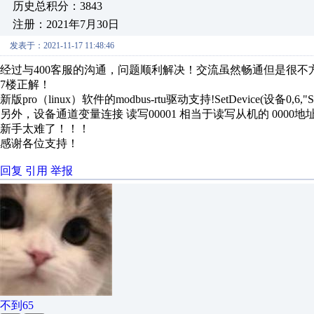
历史总积分：3843
注册：2021年7月30日
发表于：2021-11-17 11:48:46
经过与400客服的沟通，问题顺利解决！交流虽然畅通但是很不
7楼正解！
新版pro（linux）软件的modbus-rtu驱动支持
!SetDevice(
设备0,6,"Se
另外，设备通道变量连接 读写00001 相当于读写从机的 0000地
新手太难了！！！
感谢各位支持！
回复
引用
举报
不到65