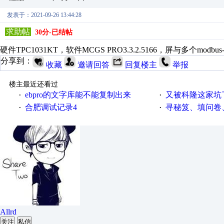
发表于：2021-09-26 13:44:28
求助帖
30分-已结帖
硬件TPC1031KT，软件MCGS PRO3.3.2.5166，屏与多个
分享到：
收藏
邀请回答
回复楼主
举报
楼主最近还看过
ebpro的文字库能不能复制出来
又被科隆这家坑
·
·
合肥调试记录4
寻秘笈、填问卷
·
·
Allrd
关注
私信