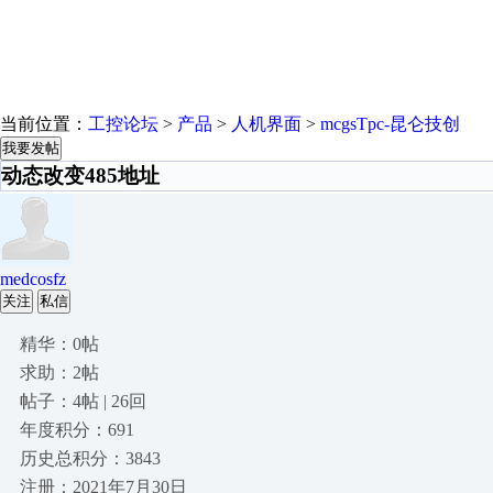
当前位置：
工控论坛
>
产品
>
人机界面
>
mcgsTpc-昆仑技创
我要发帖
动态改变485地址
medcosfz
关注
私信
精华：0帖
求助：2帖
帖子：4帖 | 26回
年度积分：691
历史总积分：3843
注册：2021年7月30日