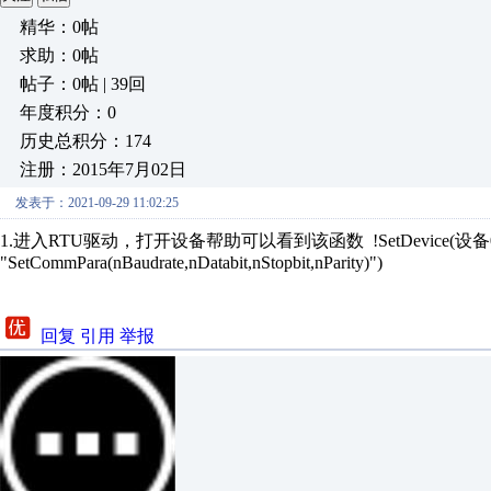
精华：0帖
求助：0帖
帖子：0帖 | 39回
年度积分：0
历史总积分：174
注册：2015年7月02日
发表于：2021-09-29 11:02:25
1.进入RTU驱动，打开设备帮助可以看到该函数
!SetDevice(
设备0,
"SetCommPara(nBaudrate,nDatabit,nStopbit,nParity)")
回复
引用
举报