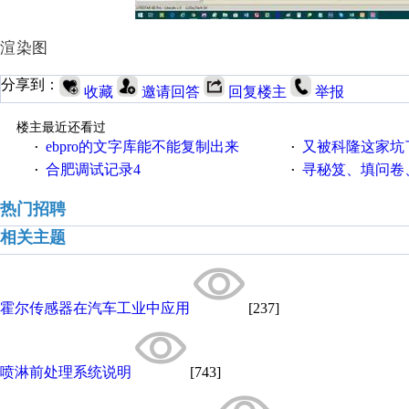
渲染图
分享到：
收藏
邀请回答
回复楼主
举报
楼主最近还看过
ebpro的文字库能不能复制出来
又被科隆这家坑
·
·
合肥调试记录4
寻秘笈、填问卷
·
·
热门招聘
相关主题
霍尔传感器在汽车工业中应用
[237]
喷淋前处理系统说明
[743]