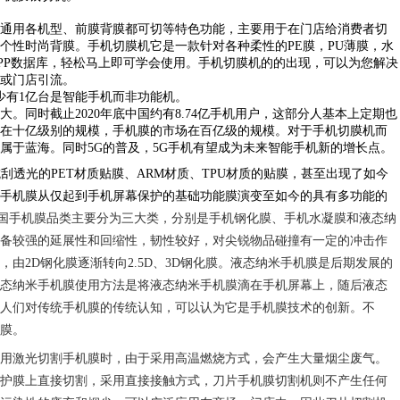
通用各机型、前膜背膜都可切等特色功能，主要用于在门店给消费者切
个性时尚背膜。手机切膜机它是一款针对各种柔性的
PE膜，PU薄膜，水
PP数据库，轻松马上即可学会使用。手机切膜机的的出现，可以为您解决
或门店引流。
至少有1亿台是智能手机而非功能机。
大。同时截止
2020年底中国约有8.74亿手机用户，这部分人基本上定期也
在十亿级别的规模，手机膜的市场在百亿级的规模。对于手机切膜机而
属于蓝海。同时5
G的普及
，
5G手机有望成为未来智能手机新的增长点。
抗刮透光的PET材质贴膜、ARM材质、TPU材质的贴膜，甚至出现了如今
手机膜从仅起到手机屏幕保护的基础功能膜演变至如今的具有多功能的
国手机膜品类主要分为三大类，分别是手机钢化膜、手机水凝膜和液态纳
备较强的延展性和回缩性，韧性较好，对尖锐物品碰撞有一定的冲击作
，由
2D钢化膜逐渐转向2.5D、3D钢化膜。液态纳米手机膜是后期发展的
态纳米手机膜使用方法是将液态纳米手机膜滴在手机屏幕上，随后液态
人们对传统手机膜的传统认知，可以认为它是手机膜技术的创新。不
膜。
用激光切割手机膜时，由于采用高温燃烧方式，会产生大量烟尘废气。
护膜上直接切割，采用直接接触方式，刀片手机膜切割机则不产生任何