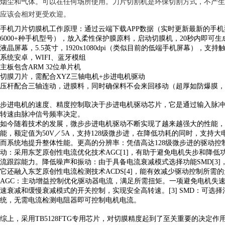
烟尘和气体。可以在任何场所使用。刀片切割机是环保切割方式，不产生
应该会相对更受欢迎。
手机刀片切膜机工作原理：通过云端下载
APP数据（实时更新最新的手
6
000
+
种手机型号
），放入柔性保护膜原料，启动切膜机，
20秒内即可
液晶屏幕
，
5
.5英寸
，
1
920x1080dpi
（类似目前的低端手机屏幕），支持
系统安卓
，
W
IFI
、
蓝牙模组
主板
包含
ARM 32位单片机
切膜刀片
，
需配合
X
YZ三轴电机
+步进电机
驱动
压杆配合三轴连动，进膜料，同时确保料不会来回移动（超厚如防爆膜，
步进电机的速度、精度控制取决于步进电机驱动芯片，它是通过输入脉冲
转速由脉冲信号频率决定。
如今随着技术的发展，微步步进电机驱动不断实现了越来越强大的性能，
能，额定值为50V／5A，支持128级微步进，在降低功耗的同时，支
而系统地提升整体性能。更高的分辨率：凭借高达128级微步进的驱动控
动：采用东芝原创性电流优化技术AGC[1]，有助于避免电机失步和降低功
流跟踪能力。降低噪声和振动：由于具备电流衰减模式选择功能SMD[3
它还融入东芝原创性电流检测技术ACDS[4]，能有效减少驱动控制所需
AGC：主动增益控制优化驱动器电流，满足所需扭矩。一项避免电机失速且
速衰减和缓慢衰减模式的开关控制，实现安全高转速。[3] SMD：可选择
统，无需电流检测电阻器即可控制电机电流。
综上，采用
TB5128FTG专用芯片，对切膜精度起到了至关重要的决定