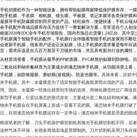
手机切膜机作为一种智能设备，拥有帮助贴膜商家降低保护膜库存、一膜
割手机膜、手表膜、相机膜、镜头膜、平板膜、笔记本膜等各类保护膜和
凝膜等手机防爆膜切割而开发的产品。轻松操作，便捷快速，手机云端A
各手机配件商成品膜库存压力提供了一整套解决方案，非常适合个人创业
根据
2
020年
I
DC全年手机市场报告
，国内市场总出货量1.24亿台。其中
手机膜属于智能手机的配件，手机膜行业伴随着智能手机的发展而不断壮
会更新手机膜，很多用户还会正反贴膜，综上手机膜的需求量是每年应该
言，需求应该是在几百万甚至千万级的市场，并且具有新兴行业的属性，
从材质演变看，手机膜从最早的
PP材质膜、PVC材质的贴膜到防静电、
二氧化硅和纳米氟材质为主要成分的液态纳米手机膜。从功能演变上看，
手机膜，如防偷窥膜、磨砂膜(游戏膜)、防蓝光膜等。
具体来看，目前中
米手机膜。其中，水凝膜是为了适应智能手机曲面屏而出现的产品，其具
用。因此，水凝膜一经推出就受到市场的追捧。而钢化膜也经过厂商改良
新型手机膜，它是以液态的形式存在，主要成分是二氧化硅和纳米氟。液
纳米手机膜会在手机屏幕上形成一层看不见的膜。液态纳米手机膜打破了
过，目前液态纳米手机膜还存在一定争议：液态纳米手机膜是否真的能成
根据笔者的了解
，刀头手机保护膜切割机和激光手机膜切割机不同，后者
这种气体不环保，在很多商场卖场是受限制的。刀片切割机采用刀头在保