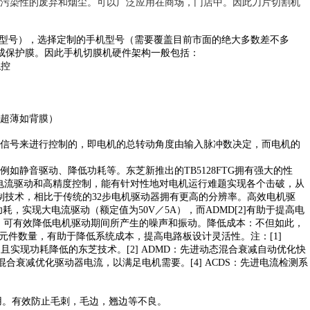
污染性的废弃和烟尘。可以广泛应用在商场，门店中。因此刀片切割机
机型号），选择定制的手机型号（需要覆盖目前市面的绝大多数差不多
生成保护膜。因此手机切膜机硬件架构一般包括：
触控
超薄如背膜）
信号来进行控制的，即电机的总转动角度由输入脉冲数决定，而电机的
例如静音驱动、降低功耗等。东芝新推出的
TB5128FTG拥有强大的性
持大电流驱动和高精度控制，能有针对性地对电机运行难题实现各个击破，从
制技术，相比于传统的32步电机驱动器拥有更高的分辨率。高效电机驱
耗，实现大电流驱动（额定值为50V／5A），而ADMD[2]有助于提高电
]，可有效降低电机驱动期间所产生的噪声和振动。降低成本：不但如此，
的元件数量，有助于降低系统成本，提高电路板设计灵活性。注：[1]
实现功耗降低的东芝技术。[2] ADMD：先进动态混合衰减自动优化快
混合衰减优化驱动器电流，以满足电机需要。[4] ACDS：先进电流检测系
作用。有效防止毛刺，毛边，翘边等不良。