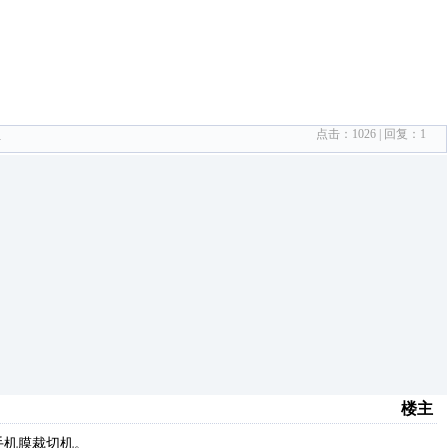
点击：
1026
| 回复：
1
G
楼主
手机膜裁切机。