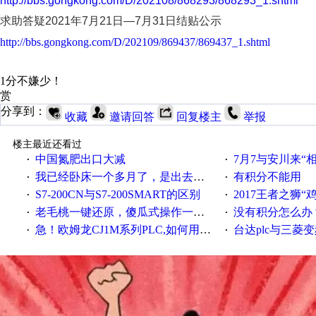
http://bbs.gongkong.com/D/202108/868293/868293_1.shtml
求助答疑2021年7月21日—7月31日结贴公示
http://bbs.gongkong.com/D/202109/869437/869437_1.shtml
1分不嫌少！
赏
分享到：
收藏
邀请回答
回复楼主
举报
楼主最近还看过
中国氮肥出口大减
7月7与安川来“
·
·
我已经卧床一个多月了，是出去安装机械手在高速遭遇车祸所致:大家工作都要特别注意啊
有积分不能用
·
·
S7-200CN与S7-200SMART的区别
2017王者之狮“鸡”情签到
·
·
老毛桃一键还原，傻瓜式操作一键轻松备份还原；程序为向导式安装，一键即可实现自动备份或还原系统。
没有积分怎么办
·
·
急！欧姆龙CJ1M系列PLC,如何用时间控制变频器。要求时间在组态王中可以自由输入！拜托各位大神了！
台达plc与三菱
·
·