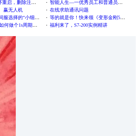
，删除注册表信息没有用
智能人生—一优秀员工和普通员工差别，精辟到位！
·
、赢无人机
在线求助通讯问题
·
“小细节大学问”奖励公告
等的就是你！快来领《变形金刚5》观影券
·
何做个1s周期循环的脚本
福利来了，S7-200实例精讲
·