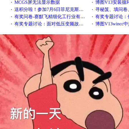
MCGS屏无法显示数据
博图V13安装循环重启
·
·
送积分啦！参加7月6日菲尼克斯在线研讨会即得
寻秘笈、填问卷
·
·
有奖问卷-赛默飞精细化工行业有奖调查来袭！
有奖专题讨论：伺服选择的
·
·
有奖专题讨论：面对低压变频故障，老手是这样解决的！
博图V13wincc中如
·
·