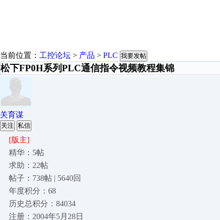
当前位置：
工控论坛
>
产品
>
PLC
我要发帖
松下FP0H系列PLC通信指令视频教程集锦
关育谋
关注
私信
[版主]
精华：5帖
求助：22帖
帖子：738帖 | 5640回
年度积分：68
历史总积分：84034
注册：2004年5月28日