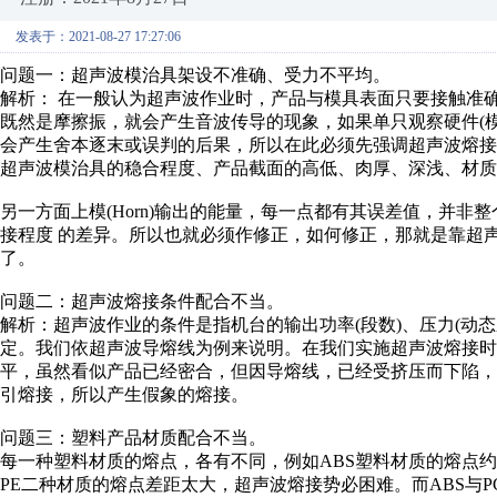
发表于：2021-08-27 17:27:06
问题一：超声波模治具架设不准确、受力不平均。
解析： 在一般认为超声波作业时，产品与模具表面只要接触准
既然是摩擦振，就会产生音波传导的现象，如果单只观察硬件(
会产生舍本逐末或误判的后果，所以在此必须先强调超声波熔接
超声波模治具的稳合程度、产品截面的高低、肉厚、深浅、材质
另一方面上模(Horn)输出的能量，每一点都有其误差值，并非
接程度 的差异。所以也就必须作修正，如何修正，那就是靠超
了。
问题二：超声波熔接条件配合不当。
解析：超声波作业的条件是指机台的输出功率(段数)、压力(动
定。我们依超声波导熔线为例来说明。在我们实施超声波熔接时
平，虽然看似产品已经密合，但因导熔线，已经受挤压而下陷，
引熔接，所以产生假象的熔接。
问题三：塑料产品材质配合不当。
每一种塑料材质的熔点，各有不同，例如ABS塑料材质的熔点约115
PE二种材质的熔点差距太大，超声波熔接势必困难。而ABS与