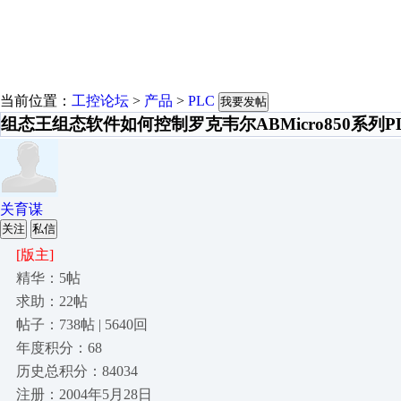
当前位置：
工控论坛
>
产品
>
PLC
我要发帖
组态王组态软件如何控制罗克韦尔ABMicro850系列
关育谋
关注
私信
[版主]
精华：5帖
求助：22帖
帖子：738帖 | 5640回
年度积分：68
历史总积分：84034
注册：2004年5月28日