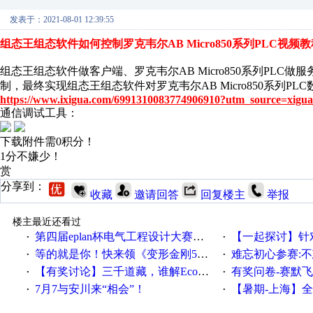
发表于：2021-08-01 12:39:55
组态王组态软件如何控制罗克韦尔AB Micro850系列PLC视频教
组态王组态软件做客户端、罗克韦尔AB Micro850系列PLC做服
制，最终实现组态王组态软件对罗克韦尔AB Micro850系列
https://www.ixigua.com/6991310083774906910?utm_source=xigua
通信调试工具：
下载附件需0积分！
1分不嫌少！
赏
分享到：
收藏
邀请回答
回复楼主
举报
楼主最近还看过
第四届eplan杯电气工程设计大赛报名啦！！！
【一起探讨】针对机床业的伺服
·
·
等的就是你！快来领《变形金刚5》观影券
难忘初心参赛:
·
·
【有奖讨论】三千道藏，谁解EcoStruxureMA领域之谜？
有奖问卷-赛默飞精细
·
·
7月7与安川来“相会”！
【暑期-上海】全国工业4.
·
·