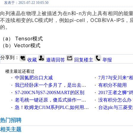
发表于：2021-07-22 10:05:50
向列液晶在物理上被描述为在n和-n方向上具有相同的能量
不连续相变的LC模式时，例如pi-cell，OCB和VA-IPS
的。
（a）
Tensor模式
（b）Vector模式
分享到：
收藏
邀请回答
回复楼主
举报
楼主最近还看过
中国氮肥出口大减
7月7与安川来“
·
·
我已经卧床一个多月了，是出去安装机械手在高速遭遇车祸所致:大家工作都要特别注意啊
有积分不能用
·
·
S7-200CN与S7-200SMART的区别
2017王者之狮“鸡”情签到
·
·
老毛桃一键还原，傻瓜式操作一键轻松备份还原；程序为向导式安装，一键即可实现自动备份或还原系统。
没有积分怎么办
·
·
急！欧姆龙CJ1M系列PLC,如何用时间控制变频器。要求时间在组态王中可以自由输入！拜托各位大神了！
台达plc与三菱
·
·
热门招聘
相关主题