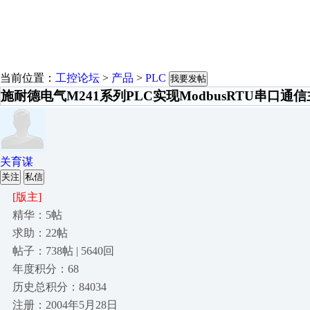
当前位置：
工控论坛
>
产品
>
PLC
我要发帖
施耐德电气M241系列PLC实现ModbusRTU串口通
关育谋
关注
私信
[版主]
精华：5帖
求助：22帖
帖子：738帖 | 5640回
年度积分：68
历史总积分：84034
注册：2004年5月28日